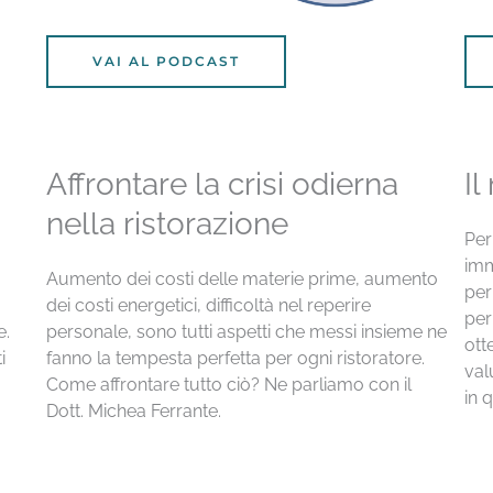
VAI AL PODCAST
Affrontare la crisi odierna
Il
nella ristorazione
Per
imm
Aumento dei costi delle materie prime, aumento
per
dei costi energetici, difficoltà nel reperire
per
e.
personale, sono tutti aspetti che messi insieme ne
ott
i
fanno la tempesta perfetta per ogni ristoratore.
val
Come affrontare tutto ciò? Ne parliamo con il
in 
Dott. Michea Ferrante.