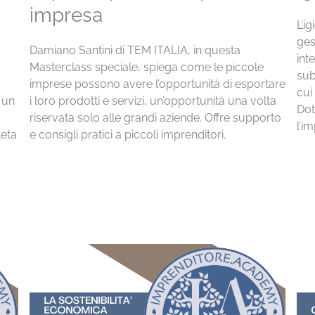
impresa
L’i
ges
Damiano Santini di TEM ITALIA, in questa
int
Masterclass speciale, spiega come le piccole
sub
imprese possono avere l’opportunità di esportare
cui
 un
i loro prodotti e servizi, un’opportunità una volta
Dot
riservata solo alle grandi aziende. Offre supporto
l’i
leta
e consigli pratici a piccoli imprenditori.