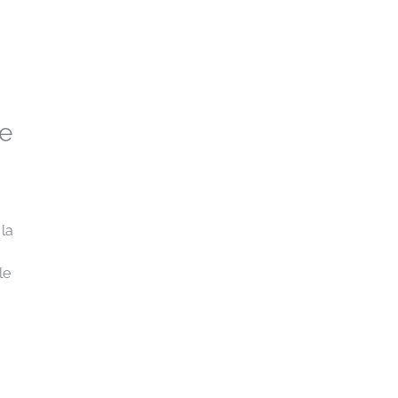
le
 la
le